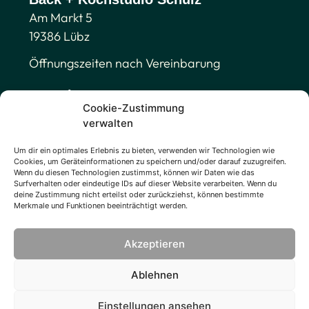
Am Markt 5
19386 Lübz
Öffnungszeiten nach Vereinbarung
Kontakt
Cookie-Zustimmung
Tel. 01511 566 47 88
verwalten
info@buk-schulz.de
Um dir ein optimales Erlebnis zu bieten, verwenden wir Technologien wie
Cookies, um Geräteinformationen zu speichern und/oder darauf zuzugreifen.
Legales
Wenn du diesen Technologien zustimmst, können wir Daten wie das
Surfverhalten oder eindeutige IDs auf dieser Website verarbeiten. Wenn du
Impressum
deine Zustimmung nicht erteilst oder zurückziehst, können bestimmte
Merkmale und Funktionen beeinträchtigt werden.
Datenschutz
Cookies-Richtlinie
Akzeptieren
Ablehnen
Einstellungen ansehen