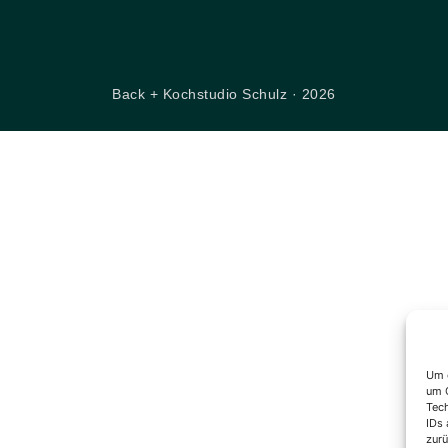
Back + Kochstudio Schulz · 2026
Um d
um G
Tech
IDs 
zurü