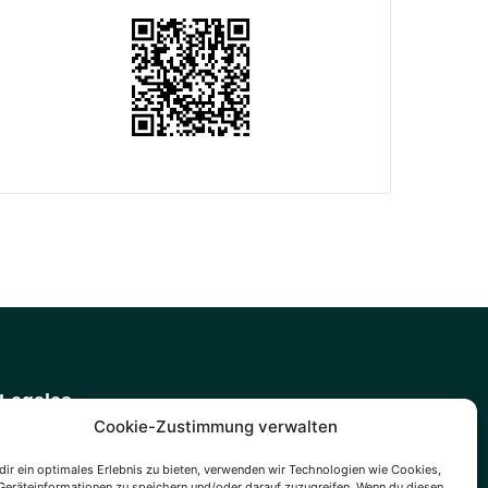
Legales
Impressum
Cookie-Zustimmung verwalten
Datenschutz
ir ein optimales Erlebnis zu bieten, verwenden wir Technologien wie Cookies,
eräteinformationen zu speichern und/oder darauf zuzugreifen. Wenn du diesen