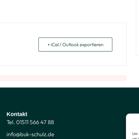
+ iCal / Outlook exportieren
Kontakt
Tel. 01511 566 47 88
info@buk-schulz.de
Um d
um G