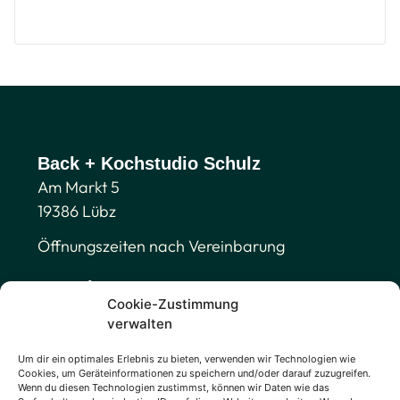
Back + Kochstudio Schulz
Am Markt 5
19386 Lübz
Öffnungszeiten nach Vereinbarung
Kontakt
Cookie-Zustimmung
Tel. 01511 566 47 88
verwalten
info@buk-schulz.de
Um dir ein optimales Erlebnis zu bieten, verwenden wir Technologien wie
Cookies, um Geräteinformationen zu speichern und/oder darauf zuzugreifen.
Legales
Wenn du diesen Technologien zustimmst, können wir Daten wie das